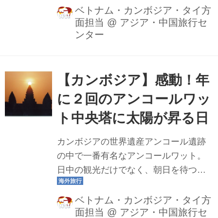
めスポットをご紹介します。定番のア
ベトナム・カンボジア・タイ方
面担当
@
アジア・中国旅行セ
ンコールワットやアンコールトム以外
ンター
にも魅力的な遺跡やスポットがありま
すので、渡航が出来るようになりまし
たらぜひ訪れてみて下さい。
【カンボジア】感動！年
に２回のアンコールワッ
ト中央塔に太陽が昇る日
カンボジアの世界遺産アンコール遺跡
の中で一番有名なアンコールワット。
日中の観光だけでなく、朝日を待つ早
朝は神秘的な空気が辺り一面に漂い、
幻想的な風景を見ていただく事が出来
ベトナム・カンボジア・タイ方
面担当
@
アジア・中国旅行セ
ます。その中でも特別な風景を見るこ