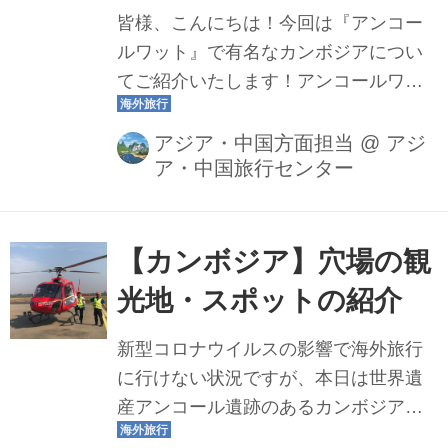
皆様、こんにちは！今回は『アンコー
ルワット』で有名なカンボジアについ
てご紹介いたします！アンコールワッ
トをはじめ、カンボジアには歴史的な
遺産や美しい自然、地元の文化など、
アジア・中国方面担当
@
アジ
ア・中国旅行センター
魅力的なスポットがたくさんありま
す。遺跡を巡りながら、カンボジアの
壮大な歴史を感じたり、食文化を楽し
んだり…。そんな様々な魅力をお届け
【カンボジア】穴場の観
しますので、ぜひツアーに参加した気
光地・スポットの紹介
分でお楽しみください！
新型コロナウイルスの影響で海外旅行
に行けない状況ですが、本日は世界遺
産アンコール遺跡のあるカンボジアを
ご旅行する際の穴場の観光地やおすす