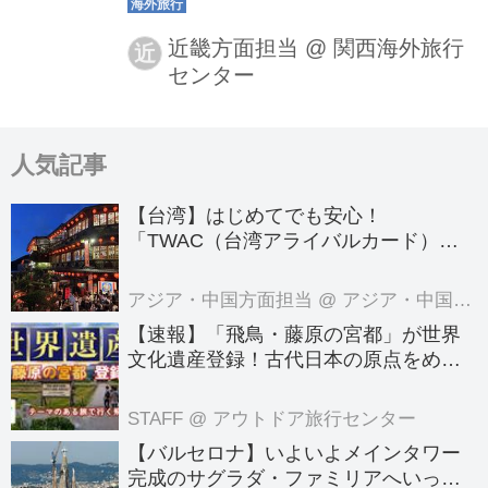
トはカンボジアの最大の遺跡となって
います。しかし、カンボジアには様々
近畿方面担当
@
関西海外旅行
近
センター
な遺跡があり、その魅力はそれぞれ異
なっています。今回は、実際に添乗員
としてツアーに参加した私がおすすめ
人気記事
の遺跡をご紹介します。
【台湾】はじめてでも安心！
「TWAC（台湾アライバルカード）」
の登録方法を徹底ガイド！
アジア・中国方面担当
@ アジア・中国旅行センター
【速報】「飛鳥・藤原の宮都」が世界
文化遺産登録！古代日本の原点をめぐ
る旅へでかけよう｜クラブツーリズム
のテーマのある旅
STAFF
@ アウトドア旅行センター
【バルセロナ】いよいよメインタワー
完成のサグラダ・ファミリアへいって