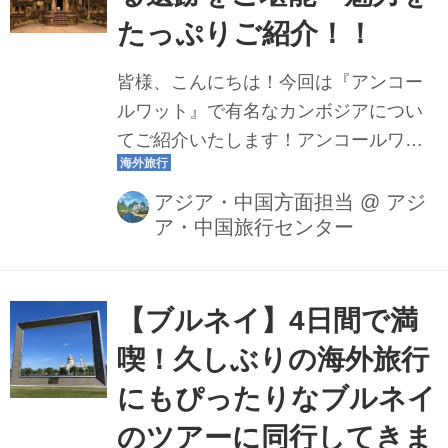
た、先住民の言葉で「大いなる水」を
たっぷりご紹介！！
意味するイグアスの滝はその名の通
り、毎秒65,000トンという想像もつか
皆様、こんにちは！今回は『アンコー
ないような大量の水を放出していま
ルワット』で有名なカンボジアについ
す。特に「悪魔の喉笛」と呼ばれる滝
てご紹介いたします！アンコールワッ
壺は、巨大な水しぶきと轟音で訪...
トをはじめ、カンボジアには歴史的な
遺産や美しい自然、地元の文化など、
アジア・中国方面担当
@
アジ
ア・中国旅行センター
魅力的なスポットがたくさんありま
す。遺跡を巡りながら、カンボジアの
壮大な歴史を感じたり、食文化を楽し
んだり…。そんな様々な魅力をお届け
【ブルネイ】4日間で満
しますので、ぜひツアーに参加した気
喫！久しぶりの海外旅行
分でお楽しみください！
にもぴったりなブルネイ
のツアーに同行してきま