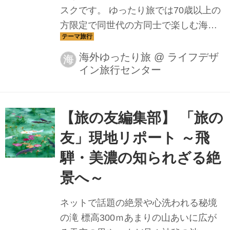
スクです。 ゆったり旅では70歳以上の
す。この地は紅茶やスパイスの産地と
方限定で同世代の方同士で楽しむ海外
しても知られ、広大な紅...
旅行をご案内しております。 （※2名様
以上でご参加の場合、どなたか1名で70
海外ゆったり旅
@
ライフデザ
海
イン旅行センター
歳以上であればご参加いただけま
す。） 8月30日出発の『神秘の絶景・
張掖丹霞と古都・西安をゆったり巡る6
日間』が出発決定いたしました。 本ツ
【旅の友編集部】 「旅の
アーは、弊社『世界をあるく』にてツ
友」現地リポート ～飛
アーグランプリ2016・観光庁長官賞を
騨・美濃の知られざる絶
受賞し、昨年度 約420名の皆様にご参
加いただいた、『中国・張掖丹霞地貌
景へ～
（ちょうえきたんかちぼう）絶景ハイ
ネットで話題の絶景や心洗われる秘境
キングの旅 ５日間』のツアーを、長い
の滝 標高300ｍあまりの山あいに広が
距離を歩くのに自信がない方、体力に