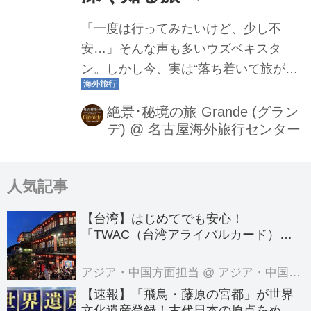
「一度は行ってみたいけど、少し不
安…」そんな声も多いウズベキスタ
ン。しかし今、実は“落ち着いて旅がで
きる大人の秘境”として、人気が高まっ
ています。この記事では、ウズベキス
絶景･秘境の旅 Grande (グラン
デ)
@
名古屋海外旅行センター
タンの魅力だけでなく、不安の解消、
そしてクラブツーリズムが今おすすめ
する、ウズベキスタン観光大使「南圭
人気記事
介さん」プロデュース“ウズベキスタン
を深く知るツアー”をご紹介します。※
【台湾】はじめてでも安心！
本ブログで紹介しておりますのは2026
「TWAC（台湾アライバルカード）」
年5月時点での情報です。
の登録方法を徹底ガイド！
アジア・中国方面担当
@ アジア・中国旅行センター
【速報】「飛鳥・藤原の宮都」が世界
文化遺産登録！古代日本の原点をめぐ