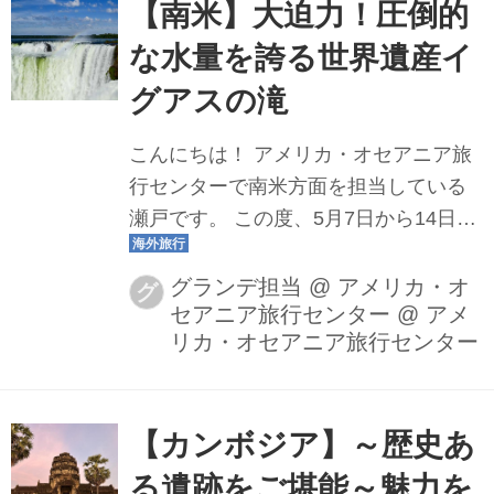
【南米】大迫力！圧倒的
な水量を誇る世界遺産イ
グアスの滝
こんにちは！ アメリカ・オセアニア旅
行センターで南米方面を担当している
瀬戸です。 この度、5月7日から14日間
ペルー・ブラジル・アルゼンチンを巡
るツアーの添乗をしてきました ♪ その
グランデ担当 @ アメリカ・オ
グ
セアニア旅行センター
@
アメ
中でも今回は、南米を代表する観光
リカ・オセアニア旅行センター
地・巨大瀑布イグアスの滝をご紹介い
たします。 イグアスの滝の見どころ ブ
ラジルとアルゼンチンにまたがるイグ
【カンボジア】～歴史あ
アスの滝は幅約4km、最大落差80mとい
う圧倒的なスケールが魅力です。ま
る遺跡をご堪能～魅力を