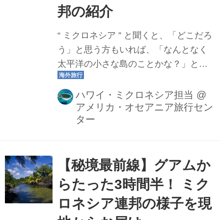
邦の紹介
“ ミクロネシア ” と聞くと、「どこだろ
う」と思う方もいれば、「なんとなく
太平洋の小さな島のことかな？」とイ
メージされる方もいるかもしれませ
ん。ミクロネシアという名称自体は、
ハワイ・ミクロネシア担当
@
アメリカ・オセアニア旅行セン
グアムやサイパンなど日本でもなじみ
ター
の深いリゾートを含む海域、群島を指
す言葉ですが、実はその中に「ミクロ
ネシア連邦」という独立国家がありま
【秘境最前線】グアムか
す。この記事ではまだまだ日本では知
られていない太平洋の秘境・ミクロネ
らたった3時間半！ ミク
シア連邦について紹介していきます。
ロネシア連邦の様子を現