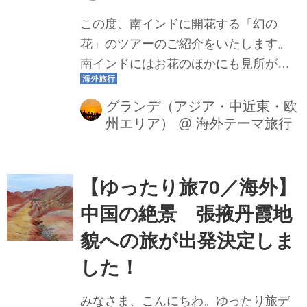
この度、南インドに開花する「幻の
花」のツアーのご紹介をいたします。
南インドにはお花のほかにも見所がた
くさん。その魅力に迫ります！ 1２年に
一度咲く花・・・？ 「クリンジの花」
グランデ（アジア・中近東・欧
州エリア）
@
海外テーマ旅行
をご存知でしょうか。これは南インド
に12年に一度だけ咲く花です。 今年
2018年はこのクリンジの花が咲く年、
期間限定で紫の絶景がご覧いただけま
【ゆったり旅70／海外】
す！ 次に咲くのは12年後、、、この機
中国の絶景 張掖丹霞地
会に訪れておきたいです！ 避暑地 ムン
貌への旅が出発決定しま
ナール この絶景が見られるのは南イン
ドの山岳地帯、避暑地として知られる
した！
ムンナールという高地。標高1,600メー
みなさま、こんにちわ。ゆったり旅デ
トル、日本でいうと軽井沢にあたりま