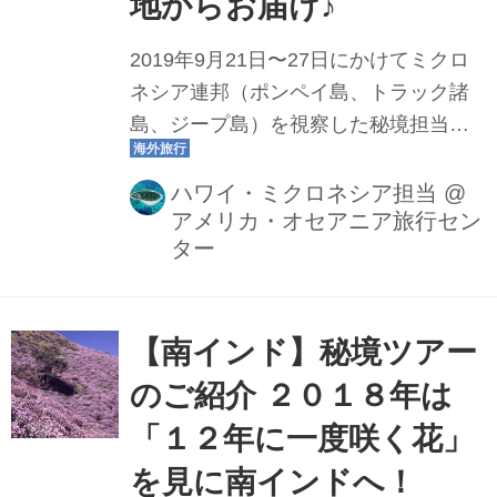
地からお届け♪
2019年9月21日〜27日にかけてミクロ
ネシア連邦（ポンペイ島、トラック諸
島、ジープ島）を視察した秘境担当ス
タッフによる、出発から現地到着まで
の流れや最新の観光地情報、ご旅行に
ハワイ・ミクロネシア担当
@
アメリカ・オセアニア旅行セン
あたっての注意事項などをまとめた記
ター
事です。随時更新していきます！（最
終更新：日本時間10月1日 20:00）
【南インド】秘境ツアー
のご紹介 ２０１８年は
「１２年に一度咲く花」
を見に南インドへ！