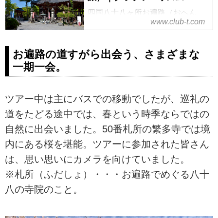
四国八十八ヶ所お遍路（おへん
www.club-t.com
ろ）旅ツアーなら、三十余年の経
験と実績のクラブツーリズム！添
乗員・公認先達同行で初めての方
お遍路の道すがら出会う、さまざまな
も安心。その他、西国・坂東・秩
一期一会。
父の日本百観音めぐりや霊場めぐ
り、ご朱印めぐりなど多数ご用
意。
ツアー中は主にバスでの移動でしたが、巡礼の
道をたどる途中では、春という時季ならではの
自然に出会いました。50番札所の繁多寺では境
内にある桜を堪能。ツアーに参加された皆さん
は、思い思いにカメラを向けていました。
※札所（ふだしょ）・・・お遍路でめぐる八十
八の寺院のこと。