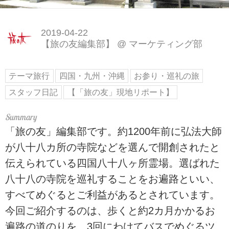
2019-04-22
【旅の友編集部】
@
マーケティング部
テーマ旅行
四国・九州・沖縄
お参り・巡礼の旅
スタッフ日記
【「旅の友」現地リポート】
「旅の友」編集部です。約1200年前に弘法大師
が八十八カ所の寺院などを選んで開創されたと
伝えられている四国八十八ヶ所霊場。選ばれた
八十八の寺院を巡礼することをお遍路といい、
すべてめぐるとご利益があるとされています。
今回ご紹介するのは、歩くと約2カ月かかるお
遍路の道のりを、3回にわけてバスでめぐるツ