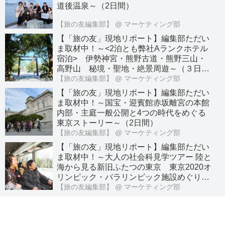
道後温泉～（2日間）
【旅の友編集部】
@ マーケティング部
【「旅の友」現地リポート】編集部ただい
ま取材中！～<2泊とも弊社Aランクホテル
宿泊> 伊勢神宮・熊野古道・熊野三山・
高野山 秘境・聖地・絶景周遊～（３日
間）
【旅の友編集部】
@ マーケティング部
【「旅の友」現地リポート】編集部ただい
ま取材中！～国宝・迎賓館赤坂離宮の本館
内部・主庭一般公開と4つの時代をめぐる
東京ストーリー～（2日間）
【旅の友編集部】
@ マーケティング部
【「旅の友」現地リポート】編集部ただい
ま取材中！～大人の社会科見学ツアー 陸と
海から見る新旧ふたつの東京 東京2020オ
リンピック・パラリンピック施設めぐり～
（日帰り）
【旅の友編集部】
@ マーケティング部