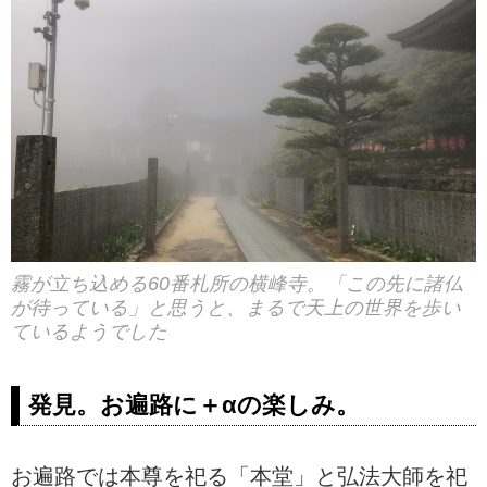
霧が立ち込める60番札所の横峰寺。「この先に諸仏
が待っている」と思うと、まるで天上の世界を歩い
ているようでした
発見。お遍路に＋αの楽しみ。
お遍路では本尊を祀る「本堂」と弘法大師を祀