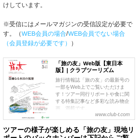
けしています。
※受信にはメールマガジンの受信設定が必要で
す。（
WEB会員の場合
/
WEB会員でない場合
（会員登録が必要です）
）
「旅の友」Web版【東日本
版】| クラブツーリズム
旅行情報誌「旅の友」の最新号の
一部をWeb上でご覧いただけま
す！ツアー同行リポートや食に関
する特集記事など多彩な読み物企
画、満載です。
www.club-t.com
※「旅の友」7月号は6月10日に発
行いたします
ツアーの様子が楽しめる「旅の友」現地リ
ポートのバックナンバーは下記からご覧