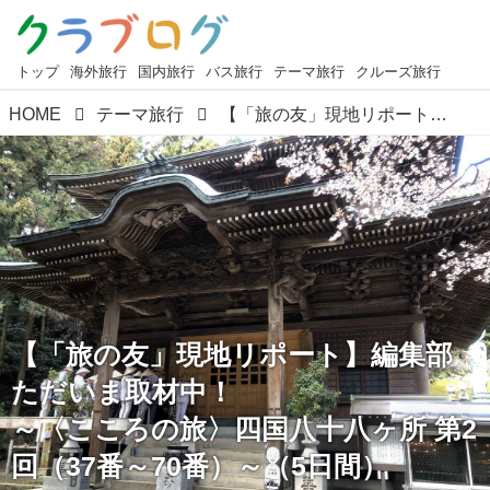
トップ
海外旅行
国内旅行
バス旅行
テーマ旅行
クルーズ旅行
HOME
テーマ旅行
【「旅の友」現地リポート】編集部ただいま取材中！ ～〈こころの旅〉四国八十八ヶ所 第2回（37番～70番）～（5日間）
【「旅の友」現地リポート】編集部
ただいま取材中！
～〈こころの旅〉四国八十八ヶ所 第2
回（37番～70番）～（5日間）