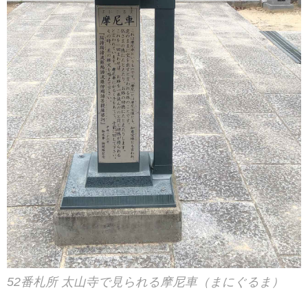
52番札所 太山寺で見られる摩尼車（まにぐるま）