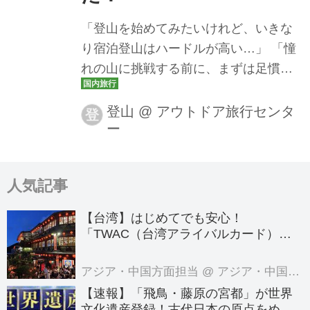
「登山を始めてみたいけれど、いきな
り宿泊登山はハードルが高い…」 「憧
れの山に挑戦する前に、まずは足慣ら
しをしたい！」 「休日にサクッと自然
を満喫してリフレッシュしたい。」
登山
@
アウトドア旅行センタ
登
ー
「登山だけでなく、ご当地グルメな
ど、その土地ならではの魅力も楽しみ
たい。」 そんな皆さまにぴったりなの
人気記事
が、クラブツーリズムの日帰り登山ツ
アーです！ 初めての登山におすすめの
【台湾】はじめてでも安心！
コースから、本格登山へのステップア
「TWAC（台湾アライバルカード）」
ップにぴったりなコースまで、さまざ
の登録方法を徹底ガイド！
まな日帰りツアーをご用意していま
アジア・中国方面担当
@ アジア・中国旅行センター
す。 日帰り登山ツアー・旅行│クラブ
【速報】「飛鳥・藤原の宮都」が世界
ツーリズム 日帰り登山ツアー・旅行な
文化遺産登録！古代日本の原点をめぐ