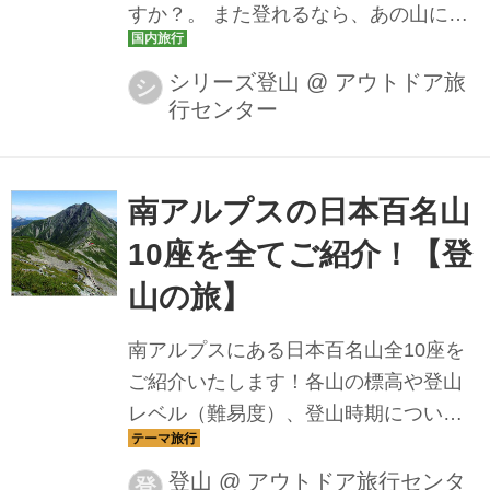
すか？。 また登れるなら、あの山に登
ー同行はしていません。 ※...
りたい！憧れのあの山に登ってみた
い！ そんなあなたが強い思いを向ける
シリーズ登山
@
アウトドア旅
シ
行センター
「お気に入りの山」はどこでしょう
か？ ただ、「登山装備もまだ何も持っ
ていない…」「あまり運動していない
けれど本当に私が登れるのかな？」と
南アルプスの日本百名山
漠然とした不安も多いかと思いま
10座を全てご紹介！【登
す…。 そんな大きな不安を持つ方にこ
山の旅】
そおすすめしたい、登山シリーズがあ
ります！！ ”登山初心者でも無理なく日
南アルプスにある日本百名山全10座を
本一の頂にチャレンジできる”と 噂の
ご紹介いたします！各山の標高や登山
「富士山に登り隊®」とは…！？ 富士
レベル（難易度）、登山時期について
山ツアーの魅力に迫ろう！ まずは、ツ
もご紹介いたしますので、山選びの参
アーで行く富士山の魅力をご紹介。 専
考にしてみてください。
登山
@
アウトドア旅行センタ
登
属...