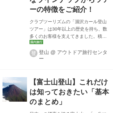
桜や山野草など、全国四季折々、旬の
ーの特徴をご紹介！
花々を観賞しながらハイキング、登山
を楽しみませんか。旬のおすすめのツ
クラブツーリズムの「涸沢カール登山
アーもご紹介。 花の百名山とは 花の百
ツアー」は30年以上の歴史を持ち、数
名山とは...
多くのお客様を支えてきました。積み
重ねてきた経験とノウハウを生かし、
安心・安全を最優先に、憧れの一歩を
登山
@
アウトドア旅行センタ
登
ー
全力でサポートします 東京出発・涸沢
カールツアー共通のお約束 ⭐登山ガイ
ドと添乗員のダブルサポート 安心・安
全な登山を第一に、10名様ごとにガイ
【富士山登山】これだけ
ドまたは添乗員が同行。 ⭐ゆっくりペ
は知っておきたい「基本
ースでご案内 ご参加者は登山初心者も
のまとめ」
多いので通常のコースタイムよりも時
間をかけてゆっくりと登ります。 ⭐登