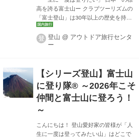
たがる標高3,776メートルの日本...
高を誇る富士山ー クラブツーリズムの
「富士登山」は30年以上の歴史を持
ち、数多くのお客様も登頂を支えてき
ました。積み重ねてきた経験とノウハ
登山
@
アウトドア旅行センタ
登
ー
ウを生かし、安心・安全を最優先に、
憧れの一歩を全力でサポートします。
東京出発・富士登山ツアー共通のお約
束 ⭐登山ガイドと添乗員のダブルサポ
【シリーズ登山】富士山
ート 安心・安全な富士登山を第一に、
に登り隊® ～2026年こそ
10名様ごとに富士山専門ガイドまたは
仲間と富士山に登ろう！
添乗員が同行。 2026年よりさらに安心
安全を強化 リタイヤ・体調不良などの
～
緊急時のため、ガイド１名が常に7・8
こんにちは！ 登山愛好家の皆様が「人
合目で待機してサポートいたします。
生に一度は登ってみたい山」はどこで
※吉田口ルートのみとなります。ツア