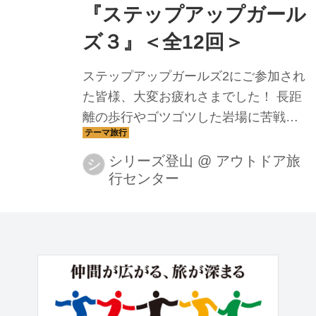
『ステップアップガール
ズ３』＜全12回＞
ステップアップガールズ2にご参加され
た皆様、大変お疲れさまでした！ 長距
離の歩行やゴツゴツした岩場に苦戦し
た方もいらっしゃるかもしれません
ね。 ステップアップガールズ3は、シリ
シリーズ登山
@
アウトドア旅
シ
行センター
ーズ参加のお客様から行ってみたいと
いうお声があった山から選びました。
ステップ3に参加すると、日本百名山を
11座登れます。 冬はしっかり歩きこん
で体力アップし、最終回は北アルプス
の人気コース、パノラマ銀座を訪れま
す！ ステップ2まで共に歩いた仲間と、