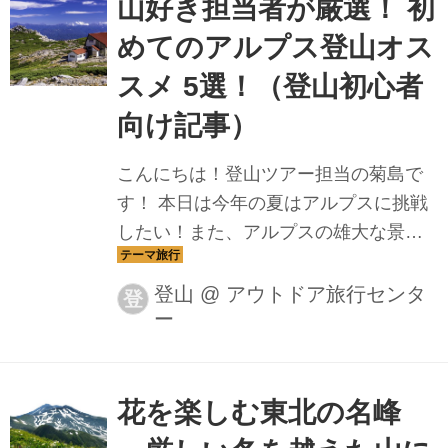
てシリーズ化することにいたしまし
山好き担当者が厳選！ 初
た。 題して『女性限定で日本百名山を
めてのアルプス登山オス
あるこう！』 女性限定ならではのこだ
スメ 5選！（登山初心者
わりをご紹介しつつ、販売中ツアーを
ご案内いたします。 初めての山ガール♪
向け記事）
女性のための山旅・登山ツアー
こんにちは！登山ツアー担当の菊島で
【TOP】│クラブツーリズム クラブツ
す！ 本日は今年の夏はアルプスに挑戦
ーリズムから初めての山ガール♪女性の
したい！また、アルプスの雄大な景色
ための山旅のご案内。登山ガイド同...
が見たい！ 初心者でも登れる山が知り
たい！そんな方にオススメ！アルプス
登山
@
アウトドア旅行センタ
登
ー
登山5選をご紹介致します。 ▼日本アル
プス特集はこちら▼ 日本アルプス登山
ツアー・旅行│クラブツーリズム 日本
アルプス登山ツアー・旅行なら、クラ
花を楽しむ東北の名峰
ブツーリズム！安心で快適な添乗員付