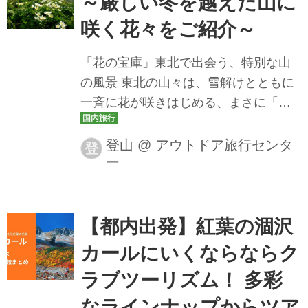
～厳しい冬を越えた山に
き・登山ガイド同行プランもご用意。
咲く花々をご紹介～
日本百名山がそびえる日本アルプス。
山好きなら誰もがあこがれる名峰そろ
「花の宝庫」東北で出会う、特別な山
いです。登山ツアーなど、おすすめの
の風景 東北の山々は、雪解けとともに
ツアーをご紹介。ツアーの検索・ご予
一斉に花が咲きはじめる、まさに「花
約も簡単。 まずは日帰り！手軽にアル
の宝庫」。長い冬を越えたからこそ出
プスを楽しむ！ ●乗鞍岳（3,026...
会える、可憐で力強い高山植物の姿
登山
@
アウトドア旅行センタ
登
ー
は、訪れる人の心を静かに魅了しま
す。 今回は、そんな東北ならではの美
しい花々と出会える山々の魅力をご紹
介します！ 花を愛でる登山ツアー・旅
【都内出発】紅葉の涸沢
行【関東発】│クラブツーリズム クラ
カールにいくならならク
ブツーリズムの季節の花々と共にある
ラブツーリズム！ 多彩
くフラワー登山ツアー！チングルマや
コマクサなどの高山植物のみならず、
なラインナップからツア