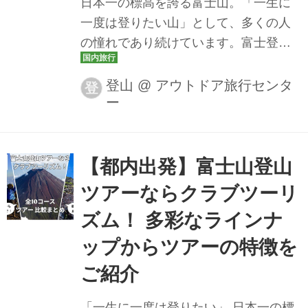
日本一の標高を誇る富士山。「一生に
山口まで貸切バスで楽々移動 新宿から
一度は登りたい山」として、多くの人
松本駅までの特急あずさのチケットお
の憧れであり続けています。富士登山
よび松本駅から上高地まで団体貸切バ
の最大の魅力のひとつが、山頂や稜線
スもツアーに含まれるので面倒な交...
で迎える御来光です。雲海の彼方から
登山
@
アウトドア旅行センタ
登
ー
太陽が姿を現すその瞬間、言葉を失う
ほどの感動が広がります。 2026年はク
ラブツーリズムで富士登山に挑戦しま
せんか？ 今回の記事ではこれだけは知
【都内出発】富士山登山
っておきたい「富士山・基本のまと
ツアーならクラブツーリ
め」をご紹介します。 富士山登山ツア
ズム！ 多彩なラインナ
ー・富士登山旅行2026【関東発】│クラ
ブツーリズム クラブツーリズムの富士
ップからツアーの特徴を
山登山ツアー・旅行！添乗員、登山ガ
ご紹介
イド同行で安心のおすすめ富士山登山
ツアーをご紹介。静岡県、山梨県にま
「一生に一度は登りたい」 日本一の標