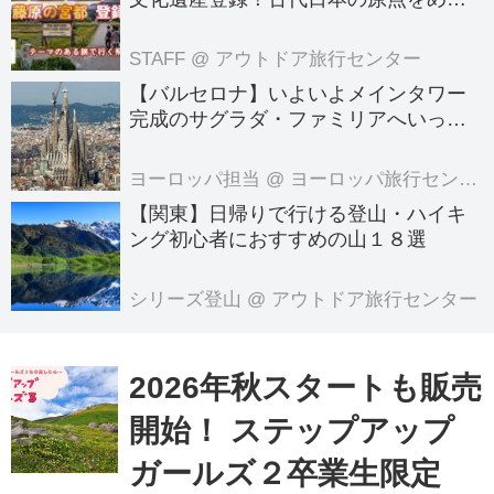
る旅へでかけよう｜クラブツーリズム
ら、クラブツーリズム！安心で快適な
のテーマのある旅
STAFF
@ アウトドア旅行センター
添乗員付きプランや案内人同行プラン
【バルセロナ】いよいよメインタワー
もご用意...
完成のサグラダ・ファミリアへいって
きました！
ヨーロッパ担当
@ ヨーロッパ旅行センター
【関東】日帰りで行ける登山・ハイキ
ング初心者におすすめの山１８選
シリーズ登山
@ アウトドア旅行センター
2026年秋スタートも販売
開始！ ステップアップ
ガールズ２卒業生限定